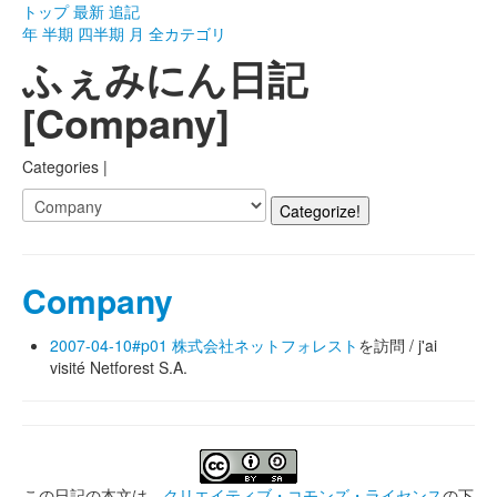
トップ
最新
追記
年
半期
四半期
月
全カテゴリ
ふぇみにん日記
[Company]
Categories |
Company
2007-04-10#p01
株式会社ネットフォレスト
を訪問 / j'ai
visité Netforest S.A.
この日記の本文は、
クリエイティブ・コモンズ・ライセンス
の下