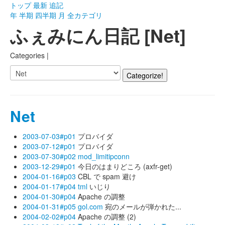
トップ
最新
追記
年
半期
四半期
月
全カテゴリ
ふぇみにん日記 [Net]
Categories |
Net
2003-07-03#p01
プロバイダ
2003-07-12#p01
プロバイダ
2003-07-30#p02
mod_limitipconn
2003-12-29#p01
今日のはまりどころ (axfr-get)
2004-01-16#p03
CBL で spam 避け
2004-01-17#p04
tml
いじり
2004-01-30#p04
Apache の調整
2004-01-31#p05
gol.com
宛のメールが弾かれた...
2004-02-02#p04
Apache の調整 (2)