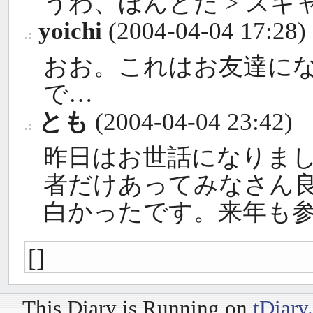
うわ、ほんとだ > スキ
yoichi
(2004-04-04 17:28)
_
おお。これはお友達に
で…
とも
(2004-04-04 23:42)
_
昨日はお世話になりま
者だけあってみなさん
白かったです。来年も
[]
This Diary is Running on
tDiary