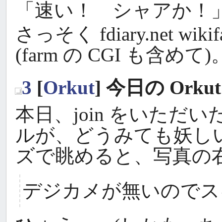
「速い！ シャアか！
さっそく fdiary.net 
(farm の CGI も含めて)
3
[
Orkut
] 今日の Orku
_
本日、join をいた
ルが、どうみても妖し
ズで眺めると、写真の右
デジカメが無いのでス