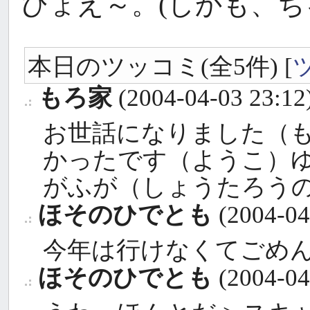
ひょえ～。(しかも、ち
本日のツッコミ(全5件) [
もろ家
(2004-04-03 23:12
_
お世話になりました（
かったです（ようこ）
がふが（しょうたろう
ほそのひでとも
(2004-04
_
今年は行けなくてごめ
ほそのひでとも
(2004-04
_