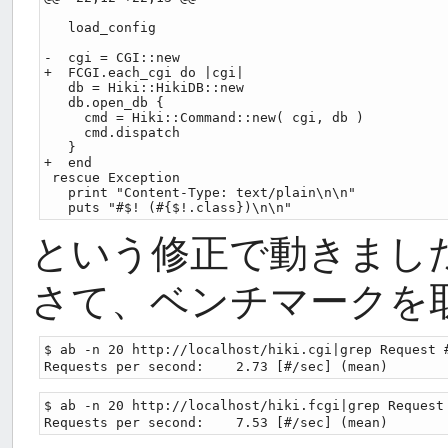
   load_config

-  cgi = CGI::new

+  FCGI.each_cgi do |cgi| 

   db = Hiki::HikiDB::new

   db.open_db {

     cmd = Hiki::Command::new( cgi, db )

     cmd.dispatch

   }

+  end

 rescue Exception

   print "Content-Type: text/plain\n\n"

という修正で動きまし
さて、ベンチマークを
$ ab -n 20 http://localhost/hiki.cgi|grep Request 
$ ab -n 20 http://localhost/hiki.fcgi|grep Request