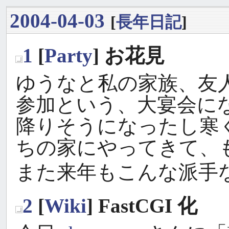
2004-04-03
[
長年日記
]
1
[
Party
] お花見
_
ゆうなと私の家族、友人あ
参加という、大宴会に
降りそうになったし寒
ちの家にやってきて、
また来年もこんな派手
2
[
Wiki
] FastCGI 化
_