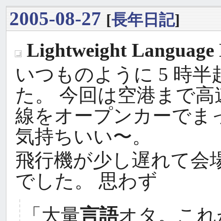
2005-08-27
[
長年日記
]
Lightweight Language
_
いつものように 5 時半
た。 今回は空港まで高
線をオープンカーでま
気持ちいい〜。
飛行機が少し遅れて会場
でした。 思わず
「大量
言語
オタ。これ