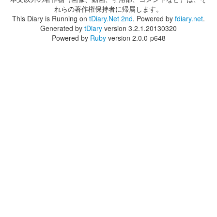
れらの著作権保持者に帰属します。
This Diary is Running on
tDiary.Net 2nd
. Powered by
fdiary.net
.
Generated by
tDiary
version 3.2.1.20130320
Powered by
Ruby
version 2.0.0-p648