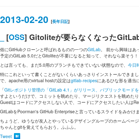
2013-02-20
[
長年日記
]
_
[
OSS
] Gitoliteが要らなくなったGitLabを入れ
俗にGitHubクローンと呼ばれるものの一つの
GitLab
。 前から興味はあ
予定のGitLab 5.0だとGitoliteが不要になると知って、それなら
とは言っても、まだ5.0用のブランチもできていない状態なので、
今日
特にこれといって書くことがないくらいあっさりインストールできました。 手元では
で、apache用のvirtual hostの設定は
gitlab-recipes
にあるひな形を適当
「
Gitレポジトリ管理の「GitLab 4.1」がリリース、パブリックモード
すよというだけで、コミットを眺めたり、マージリクエストを眺めたりは
Guestはコードにアクセスしない人で、コードにアクセスしたい人はRep
GitLabをPoorman's GitHub Enterpriseと言って
ちょうど、ゆうなが友人とやっているデザイングループのホームページ
ちゃんとgitを覚えてもらおう。ふふふ。
Tweet