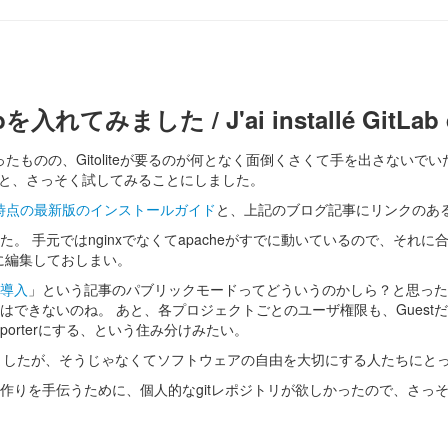
てみました / J'ai installé GitLab qui n
ったものの、Gitoliteが要るのが何となく面倒くさくて手を出さないで
楽そう！と、さっそく試してみることにしました。
時点の最新版のインストールガイド
と、上記のブログ記事にリンクのあ
nginxでなくてapacheがすでに動いているので、それに合わせて conf
に編集しておしまい。
を導入
」という記事のパブリックモードってどういうのかしら？と思った
できないのね。 あと、各プロジェクトごとのユーザ権限も、Guest
orterにする、という住み分けみたい。
いるスライドをみかけましたが、そうじゃなくてソフトウェアの自由を大切にする人
作りを手伝うために、個人的なgitレポジトリが欲しかったので、さっ