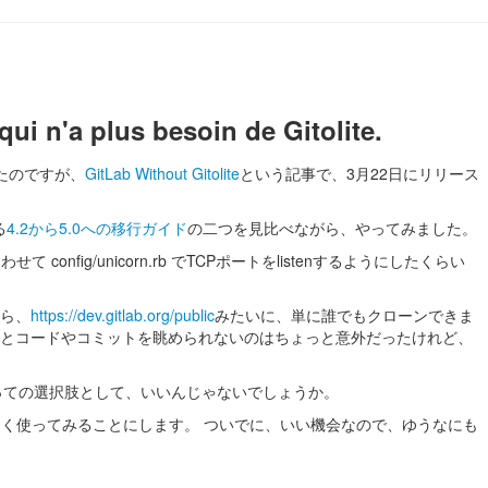
'a plus besoin de Gitolite.
いたのですが、
GitLab Without Gitolite
という記事で、3月22日にリリース
る
4.2から5.0への移行ガイド
の二つを見比べながら、やってみました。
ig/unicorn.rb でTCPポートをlistenするようにしたくらい
ら、
https://dev.gitlab.org/public
みたいに、単に誰でもクローンできま
だとコードやコミットを眺められないのはちょっと意外だったけれど、
たちにとっての選択肢として、いいんじゃないでしょうか。
そく使ってみることにします。 ついでに、いい機会なので、ゆうなにも