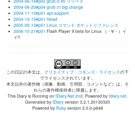
2004-06-14#p02
grub-0.95 リリース
2004-06-20#p04
grub の big change
2004-11-13#p01
apt-support
2004-12-15#p01
hload
2005-05-13#p01
Linux コマンド ポケットリファレンス
2006-10-21#p01
Flash Player 9 beta for Linux （・∀・）イ
イ!!
この日記の本文は、
クリエイティブ・コモンズ・ライセンス
の下
でライセンスされています。
本文以外の著作物（画像、動画、引用部、コメントなど）は、そ
れらの著作権保持者に帰属します。
This Diary is Running on
tDiary.Net 2nd
. Powered by
fdiary.net
.
Generated by
tDiary
version 3.2.1.20130320
Powered by
Ruby
version 2.0.0-p648