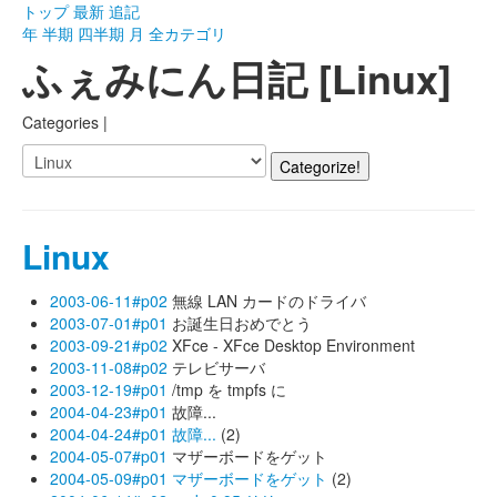
トップ
最新
追記
年
半期
四半期
月
全カテゴリ
ふぇみにん日記 [Linux]
Categories |
Linux
2003-06-11#p02
無線 LAN カードのドライバ
2003-07-01#p01
お誕生日おめでとう
2003-09-21#p02
XFce - XFce Desktop Environment
2003-11-08#p02
テレビサーバ
2003-12-19#p01
/tmp を tmpfs に
2004-04-23#p01
故障...
2004-04-24#p01
故障...
(2)
2004-05-07#p01
マザーボードをゲット
2004-05-09#p01
マザーボードをゲット
(2)